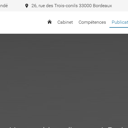
andé
26, rue des Trois-conils 33000 Bordeaux
Cabinet
Compétences
Publica