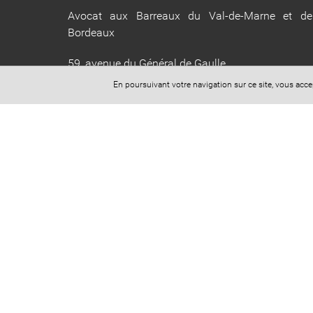
Avocat aux Barreaux du Val-de-Marne et de
Bordeaux
59, avenue du Général de Gaulle
94160 Saint-Mandé
En poursuivant votre navigation sur ce site, vous acc
Bureau secondaire
26, rue des Trois-conils
33000 Bordeaux
Mail : yassine.chamas@avocat.fr
Téléphone : 06 60 40 83 12
Horaires d'ouverture (sur rdv uniquement) :
Lundi au Vendredi : 9h-12h 13h-19h
CONTACTEZ-NOUS