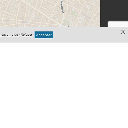
x
Accepter
 savoir plus
-
Refuser
Leaflet
| ©
OpenStreetMap
contributeurs ©
CARTO