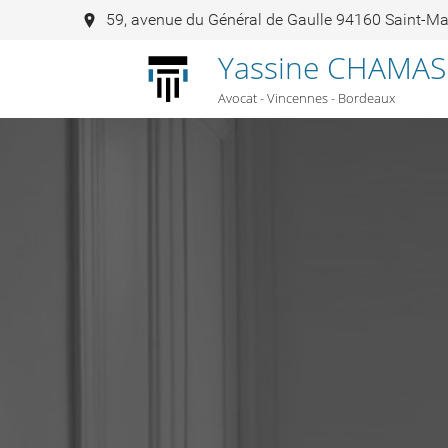
59, avenue du Général de Gaulle 94160 Saint-M
Yassine CHAMAS
Avocat - Vincennes - Bordeaux