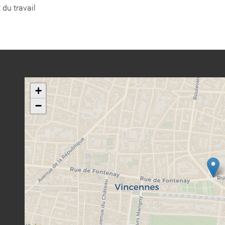
t du travail
+
−