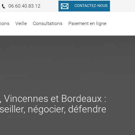
06.60.40.83.12
CONTACTEZ-NOUS
tions
Veille
Consultations
Paiement en ligne
s, Vincennes et Bordeaux :
eiller, négocier, défendre