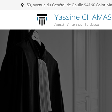
59, avenue du Général de Gaulle 94160 Saint-M
Yassine CHAMAS
Avocat - Vincennes - Bordeaux