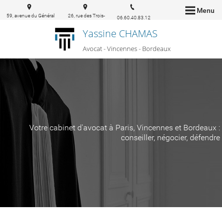
Menu
59, avenue du Général
26, rue des Trois-
06.60.40.83.12
de Gaulle 94160 Saint-
conils 33000
Yassine CHAMAS
Mandé
Bordeaux
Avocat - Vincennes - Bordeaux
Votre cabinet d'avocat à Paris, Vincennes et Bordeaux :
conseiller, négocier, défendre