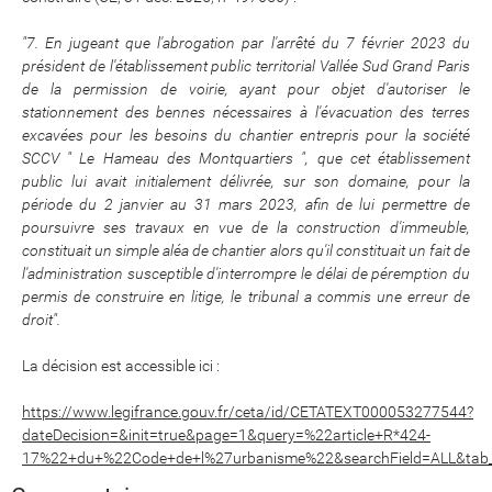
"7. En jugeant que l'abrogation par l'arrêté du 7 février 2023 du
président de l'établissement public territorial Vallée Sud Grand Paris
de la permission de voirie, ayant pour objet d'autoriser le
stationnement des bennes nécessaires à l'évacuation des terres
excavées pour les besoins du chantier entrepris pour la société
SCCV " Le Hameau des Montquartiers ", que cet établissement
public lui avait initialement délivrée, sur son domaine, pour la
période du 2 janvier au 31 mars 2023, afin de lui permettre de
poursuivre ses travaux en vue de la construction d'immeuble,
constituait un simple aléa de chantier alors qu'il constituait un fait de
l'administration susceptible d'interrompre le délai de péremption du
permis de construire en litige, le tribunal a commis une erreur de
droit".
La décision est accessible ici :
https://www.legifrance.gouv.fr/ceta/id/CETATEXT000053277544?
dateDecision=&init=true&page=1&query=%22article+R*424-
17%22+du+%22Code+de+l%27urbanisme%22&searchField=ALL&tab_s