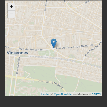
+
−
Leaflet
| ©
OpenStreetMap
contributeurs ©
CARTO