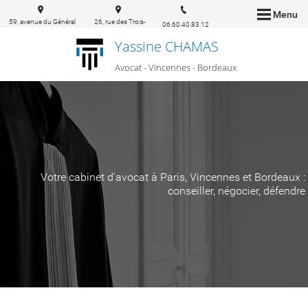
Menu
59, avenue du Général
26, rue des Trois-
06.60.40.83.12
de Gaulle 94160 Saint-
conils 33000
Yassine CHAMAS
Mandé
Bordeaux
Avocat - Vincennes - Bordeaux
Votre cabinet d'avocat à Paris, Vincennes et Bordeaux :
conseiller, négocier, défendre