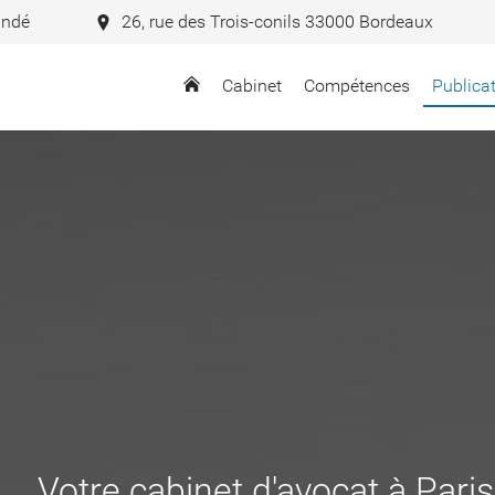
andé
26, rue des Trois-conils 33000 Bordeaux
Cabinet
Compétences
Publica
Votre cabinet d'avocat à Pari