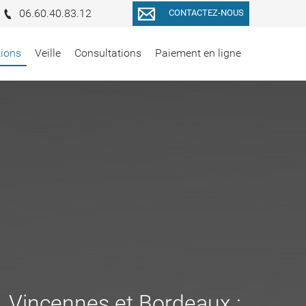
06.60.40.83.12
CONTACTEZ-NOUS
tions
Veille
Consultations
Paiement en ligne
s, Vincennes et Bordeaux :