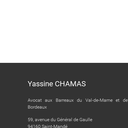
Yassine CHAMAS
Avocat aux Barreaux du Val-de-Marne et de
Bordeaux
59, avenue du Général de Gaulle
94160 Saint-Mandé