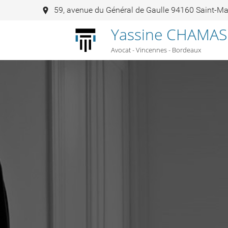
59, avenue du Général de Gaulle 94160 Saint-M
Yassine CHAMAS
Avocat - Vincennes - Bordeaux