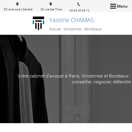
Menu
59, avenue du Général
26, rue des Trois-
06.60.40.83.12
de Gaulle 94160 Saint-
conils 33000
Yassine CHAMAS
Mandé
Bordeaux
Avocat - Vincennes - Bordeaux
Votre cabinet d'avocat à Paris, Vincennes et Bordeaux :
conseiller, négocier, défendre