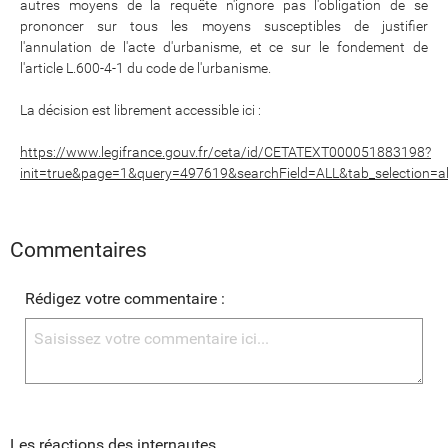
autres moyens de la requête n'ignore pas l'obligation de se
prononcer sur tous les moyens susceptibles de justifier
l'annulation de l'acte d'urbanisme, et ce sur le fondement de
l'article L.600-4-1 du code de l'urbanisme.
La décision est librement accessible ici :
https://www.legifrance.gouv.fr/ceta/id/CETATEXT000051883198?
init=true&page=1&query=497619&searchField=ALL&tab_selection=al
Commentaires
Rédigez votre commentaire :
Les réactions des internautes