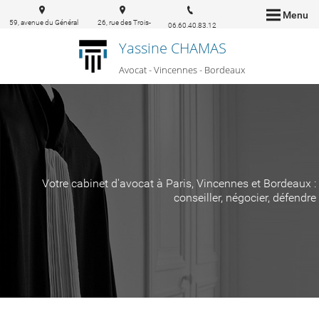
Menu
59, avenue du Général
26, rue des Trois-
06.60.40.83.12
de Gaulle 94160 Saint-
conils 33000
Yassine CHAMAS
Mandé
Bordeaux
Avocat - Vincennes - Bordeaux
Votre cabinet d'avocat à Paris, Vincennes et Bordeaux :
conseiller, négocier, défendre