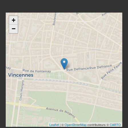
+
−
Leaflet
| ©
OpenStreetMap
contributeurs ©
CARTO