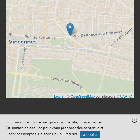
Leaflet
| ©
OpenStreetMap
contributeurs ©
CARTO
x
En poursuivant votre navigation sur ce site, vous acceptez
Site réalisé avec
Digital Avocat
l'utilisation de cookies pour vous proposer des contenus et
Accès administration
Confidentialité
Conditions Générales de Vente
Accepter
services adaptés.
En savoir plus
-
Refuser
Mentions légales