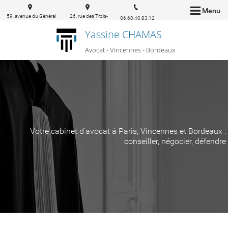
Menu
59, avenue du Général
26, rue des Trois-
06.60.40.83.12
de Gaulle 94160 Saint-
conils 33000
Yassine CHAMAS
Mandé
Bordeaux
Avocat - Vincennes - Bordeaux
Votre cabinet d'avocat à Paris, Vincennes et Bordeaux :
conseiller, négocier, défendre