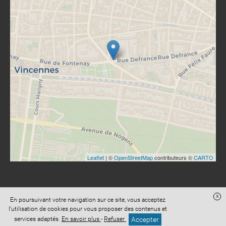
Leaflet
| ©
OpenStreetMap
contributeurs ©
CARTO
x
En poursuivant votre navigation sur ce site, vous acceptez
Site réalisé avec
Digital Avocat
l'utilisation de cookies pour vous proposer des contenus et
Accès administration
Confidentialité
Conditions Générales de Vente
Accepter
services adaptés.
En savoir plus
-
Refuser
Mentions légales