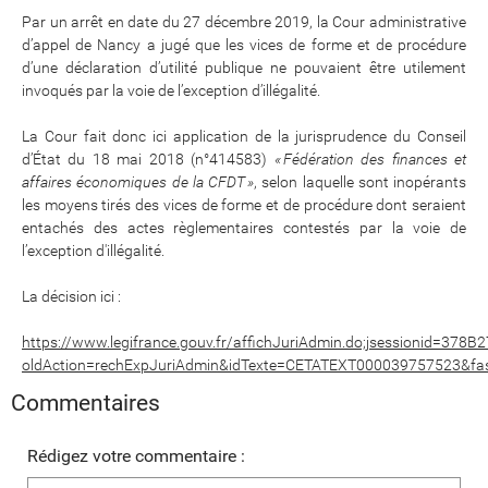
Par un arrêt en date du 27 décembre 2019, la Cour administrative
d’appel de Nancy a jugé que les vices de forme et de procédure
d’une déclaration d’utilité publique ne pouvaient être utilement
invoqués par la voie de l’exception d’illégalité.
La Cour fait donc ici application de la jurisprudence du Conseil
d’État du 18 mai 2018 (n°414583)
« Fédération des finances et
affaires économiques de la CFDT »
, selon laquelle sont inopérants
les moyens tirés des vices de forme et de procédure dont seraient
entachés des actes règlementaires contestés par la voie de
l’exception d'illégalité.
La décision ici :
https://www.legifrance.gouv.fr/affichJuriAdmin.do;jsessionid=3
oldAction=rechExpJuriAdmin&idTexte=CETATEXT000039757523&f
Commentaires
Rédigez votre commentaire :