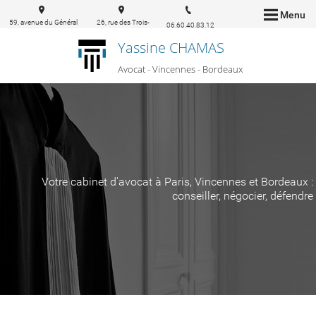
Menu
59, avenue du Général
26, rue des Trois-
06.60.40.83.12
de Gaulle 94160 Saint-
conils 33000
Yassine CHAMAS
Mandé
Bordeaux
Avocat - Vincennes - Bordeaux
Votre cabinet d'avocat à Paris, Vincennes et Bordeaux :
conseiller, négocier, défendre