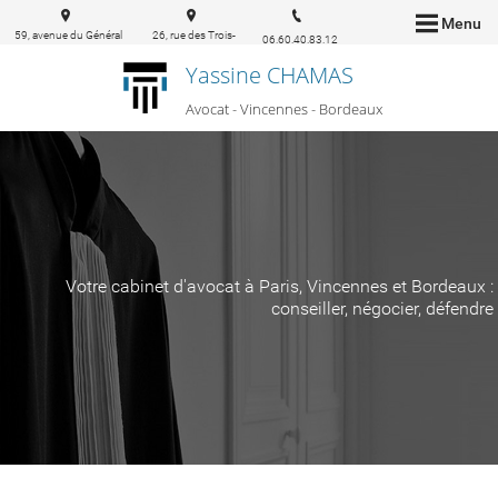
Menu
59, avenue du Général
26, rue des Trois-
06.60.40.83.12
de Gaulle 94160 Saint-
conils 33000
Yassine CHAMAS
Mandé
Bordeaux
Avocat - Vincennes - Bordeaux
Votre cabinet d'avocat à Paris, Vincennes et Bordeaux :
conseiller, négocier, défendre