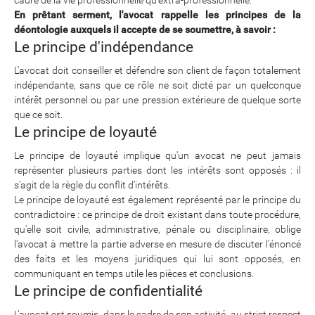
En prêtant serment, l'avocat rappelle les principes de la
déontologie auxquels il accepte de se soumettre, à savoir :
Le principe d'indépendance
L'avocat doit conseiller et défendre son client de façon totalement
indépendante, sans que ce rôle ne soit dicté par un quelconque
intérêt personnel ou par une pression extérieure de quelque sorte
que ce soit.
Le principe de loyauté
Le principe de loyauté implique qu'un avocat ne peut jamais
représenter plusieurs parties dont les intérêts sont opposés : il
s'agit de la règle du conflit d'intérêts.
Le principe de loyauté est également représenté par le principe du
contradictoire : ce principe de droit existant dans toute procédure,
qu'elle soit civile, administrative, pénale ou disciplinaire, oblige
l'avocat à mettre la partie adverse en mesure de discuter l'énoncé
des faits et les moyens juridiques qui lui sont opposés, en
communiquant en temps utile les pièces et conclusions.
Le principe de confidentialité
L'avocat est soumis, dans le cadre de son activité, au strict respect