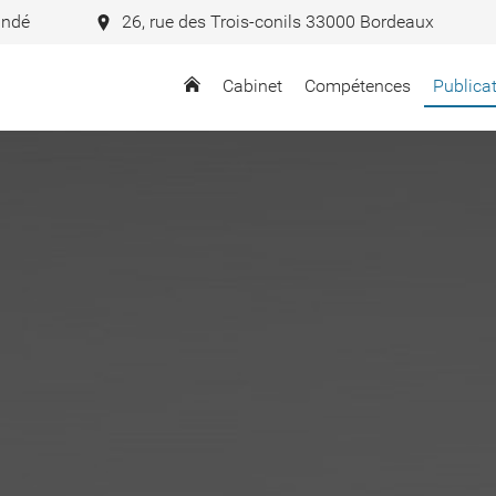
andé
26, rue des Trois-conils 33000 Bordeaux
Cabinet
Compétences
Publica