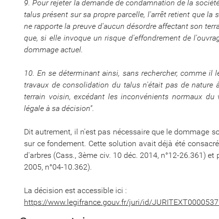
9. Pour rejeter la demande de condamnation de la société
talus présent sur sa propre parcelle, l'arrêt retient que la
ne rapporte la preuve d'aucun désordre affectant son terra
que, si elle invoque un risque d'effondrement de l'ouvrag
dommage actuel.
10. En se déterminant ainsi, sans rechercher, comme il le
travaux de consolidation du talus n'était pas de nature
terrain voisin, excédant les inconvénients normaux du 
légale à sa décision".
Dit autrement, il n'est pas nécessaire que le dommage soi
sur ce fondement. Cette solution avait déjà été consacr
d'arbres (Cass., 3ème civ. 10 déc. 2014, n°12-26.361) et p
2005, n°04-10.362).
La décision est accessible ici :
https://www.legifrance.gouv.fr/juri/id/JURITEXT000053