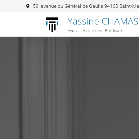
59, avenue du Général de Gaulle 94160 Saint-M
Yassine CHAMAS
Avocat - Vincennes - Bordeaux