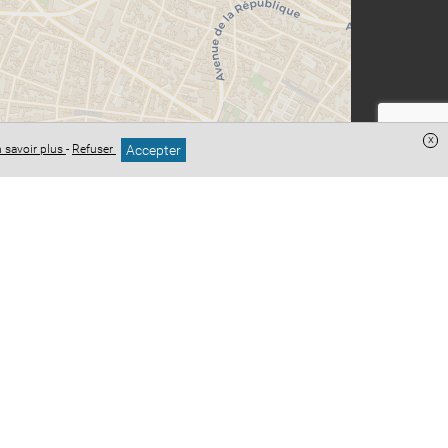
x
Accepter
 savoir plus
-
Refuser
Leaflet
| ©
OpenStreetMap
contributeurs ©
CARTO