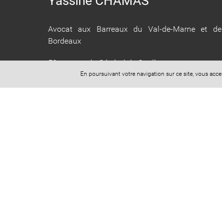
Yassine CHAMAS
Avocat aux Barreaux du Val-de-Marne et de
Bordeaux
59, avenue du Général de Gaulle
94160 Saint-Mandé
En poursuivant votre navigation sur ce site, vous acc
Bureau secondaire
26, rue des Trois-conils
33000 Bordeaux
Mail : yassine.chamas@avocat.fr
Téléphone : 06 60 40 83 12
Horaires d'ouverture (sur rdv uniquement) :
Lundi au Vendredi : 9h-12h 13h-19h