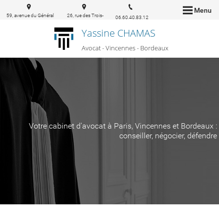
Menu
59, avenue du Général
26, rue des Trois-
06.60.40.83.12
de Gaulle 94160 Saint-
conils 33000
Yassine CHAMAS
Mandé
Bordeaux
Avocat - Vincennes - Bordeaux
Votre cabinet d'avocat à Paris, Vincennes et Bordeaux :
conseiller, négocier, défendre