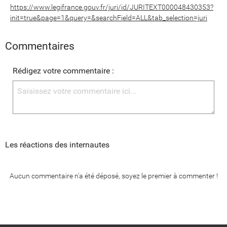
https://www.legifrance.gouv.fr/juri/id/JURITEXT000048430353?
init=true&page=1&query=&searchField=ALL&tab_selection=juri
Commentaires
Rédigez votre commentaire :
Les réactions des internautes
Aucun commentaire n'a été déposé, soyez le premier à commenter !