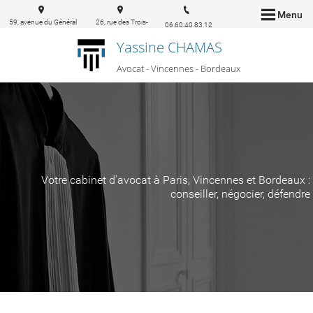
Menu
59, avenue du Général
26, rue des Trois-
06.60.40.83.12
de Gaulle 94160 Saint-
conils 33000
Yassine CHAMAS
Mandé
Bordeaux
Avocat - Vincennes - Bordeaux
Votre cabinet d'avocat à Paris, Vincennes et Bordeaux :
conseiller, négocier, défendre