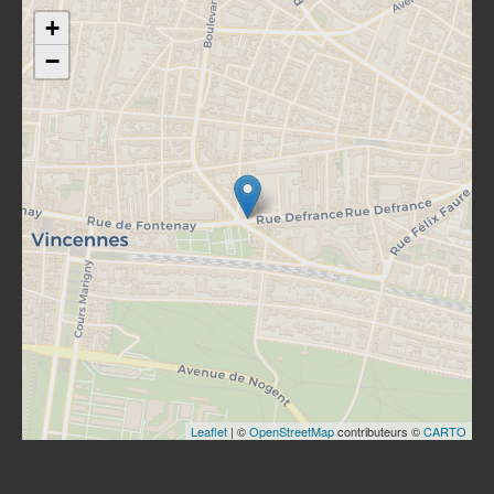
+
−
Leaflet
| ©
OpenStreetMap
contributeurs ©
CARTO